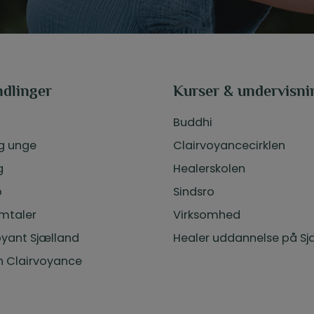
dlinger
Kurser & undervisni
i
Buddhi
g unge
Clairvoyancecirklen
g
Healerskolen
o
Sindsro
mtaler
Virksomhed
oyant Sjælland
Healer uddannelse på Sj
n Clairvoyance