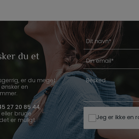
N
a
sker du et
v
E
n
-
*
m
B
sgerrig, er du meget
a
e
u ønsker en
i
nummer.
s
l
k
5 27 20 85 44
,
*
e
eller bruge
Jeg er ikke en 
d
det er muligt.
*