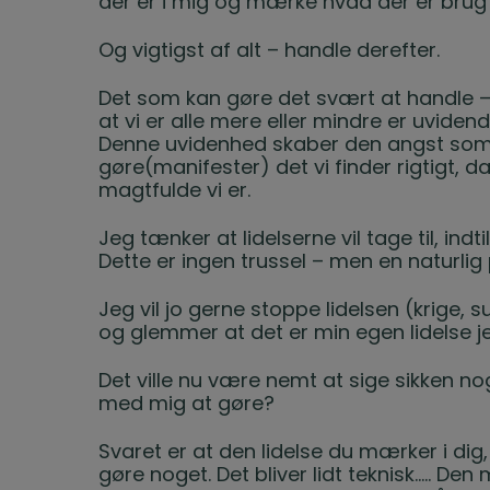
der er i mig og mærke hvad der er brug f
Og vigtigst af alt – handle derefter.
Det som kan gøre det svært at handle –
at vi er alle mere eller mindre er uvid
Denne uvidenhed skaber den angst som f
gøre(manifester) det vi finder rigtigt, d
magtfulde vi er.
Jeg tænker at lidelserne vil tage til, indtil
Dette er ingen trussel – men en naturlig
Jeg vil jo gerne stoppe lidelsen (krige, s
og glemmer at det er min egen lidelse 
Det ville nu være nemt at sige sikken no
med mig at gøre?
Svaret er at den lidelse du mærker i di
gøre noget. Det bliver lidt teknisk….. De