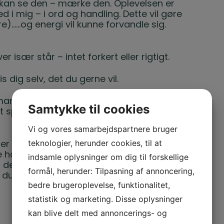
g kan se den – mærke den. Oplevelsen er
d i mig – i ord og handling. Dette vil gøre
re)……og energi vil kunne forvandle sig.
r især står – intet forkert eller rigtigt.
s dig selv, det du gerne vil.
an siger, så er alt en manifestation. At
Samtykke til cookies
at sparke er en anden energi – begge er
Vi og vores samarbejdspartnere bruger
teknologier, herunder cookies, til at
r og være kærlig overfor dig selv, når
havde handlet. Og det er jo netop det.
indsamle oplysninger om dig til forskellige
s dengang. Du var præcis på toppen af
formål, herunder: Tilpasning af annoncering,
du tilgiver dig selv.
bedre brugeroplevelse, funktionalitet,
statistik og marketing. Disse oplysninger
kan blive delt med annoncerings- og