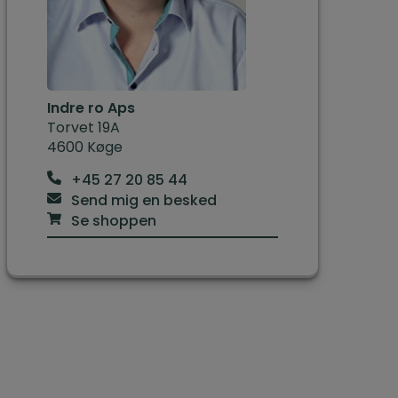
Indre ro Aps
Torvet 19A
4600 Køge
+45 27 20 85 44
Send mig en besked
Se shoppen