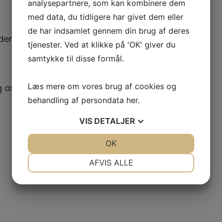
analysepartnere, som kan kombinere dem
med data, du tidligere har givet dem eller
de har indsamlet gennem din brug af deres
r er få pladser tilbage på
tjenester. Ved at klikke på 'OK' giver du
samtykke til disse formål.
Læs mere om vores brug af cookies og
g af clairvoyante evner
behandling af persondata
her
.
VIS
DETALJER
JA
NEJ
OK
JA
NEJ
NØDVENDIGE
PRÆFERENCER
AFVIS ALLE
JA
NEJ
JA
NEJ
MARKETING
STATISTIK