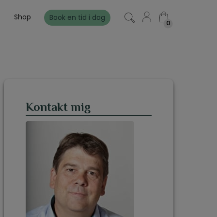
Shop
Book en tid i dag
0
0
Kontakt mig