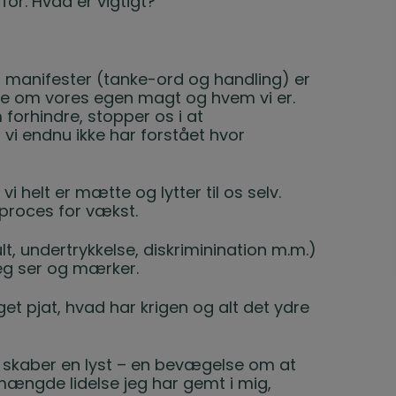
or. Hvad er vigtigt?
 manifester (tanke-ord og handling) er
ende om vores egen magt og hvem vi er.
orhindre, stopper os i at
a vi endnu ikke har forstået hvor
 vi helt er mætte og lytter til os selv.
 proces for vækst.
ult, undertrykkelse, diskriminination m.m.)
jeg ser og mærker.
get pjat, hvad har krigen og alt det ydre
g, skaber en lyst – en bevægelse om at
n mængde lidelse jeg har gemt i mig,