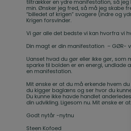
tiltrækker en ydre manifestation, så je
min. Ønsker jeg fred, så må jeg skabe fre
“billedet af krigen” svagere (indre og yd
Krigen forsvinder.
Vi gør alle det bedste vi kan hvorfra vi hve
Din magt er din manifestation
– GØR- vi
Uanset hvad du gør eller ikke gør, som m
sparke til bolden er en energi, undlade 
en manifestation.
Mit ønske er at du må erkende hvem du e
du kigger baglæns og ser hvor du kunne 
Du kunne ikke havde handlet anderlede
din udvikling. Ligesom nu. Mit ønske er at 
Godt nytår -nytnu
Steen Kofoed