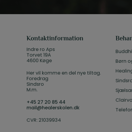
Kontaktinformation
Behan
Indre ro Aps
Buddh
Torvet 19A
4600 Køge
Børn o
Healin
Her vil komme en del nye tiltag.
Foredrag
Sindsr
Sindsro
M.m.
Sjælsa
Clairv
+45 27 20 85 44
mail@healerskolen.dk
Telefo
CVR: 21039934