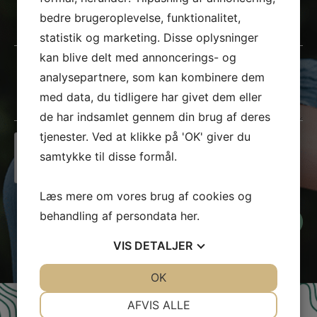
m
bedre brugeroplevelse, funktionalitet,
T
a
e
statistik og marketing. Disse oplysninger
i
l
kan blive delt med annoncerings- og
l
B
e
analysepartnere, som kan kombinere dem
*
e
f
med data, du tidligere har givet dem eller
s
o
de har indsamlet gennem din brug af deres
k
n
tjenester. Ved at klikke på 'OK' giver du
e
n
samtykke til disse formål.
Jeg er ikke en robot
d
u
*
m
Læs mere om vores brug af cookies og
m
behandling af persondata
her
.
Kontakt os
e
VIS
DETALJER
r
*
JA
NEJ
OK
JA
NEJ
NØDVENDIGE
PRÆFERENCER
AFVIS ALLE