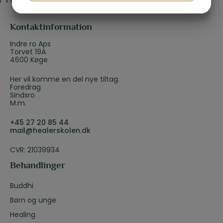
JA
NEJ
JA
NEJ
MARKETING
STATISTIK
Kontaktinformation
Indre ro Aps
Torvet 19A
4600 Køge
Her vil komme en del nye tiltag.
Foredrag
Sindsro
M.m.
+45 27 20 85 44
mail@healerskolen.dk
CVR: 21039934
Behandlinger
Buddhi
Børn og unge
Healing