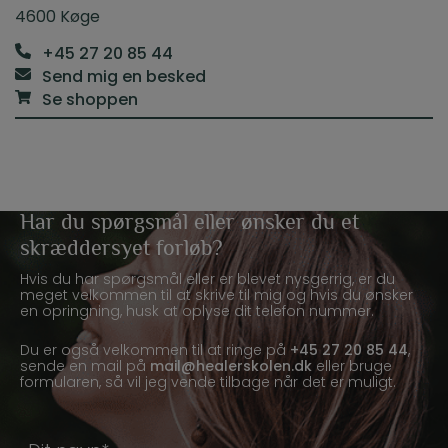
4600 Køge
+45 27 20 85 44
Send mig en besked
Se shoppen
Har du spørgsmål eller ønsker du et
skræddersyet forløb?
Hvis du har spørgsmål eller er blevet nysgerrig, er du
meget velkommen til at skrive til mig og hvis du ønsker
en opringning, husk at oplyse dit telefon nummer.
Du er også velkommen til at ringe på
+45 27 20 85 44
,
sende en mail på
mail@healerskolen.dk
eller bruge
formularen, så vil jeg vende tilbage når det er muligt.
N