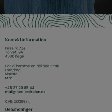
r
*
Kontaktinformation
Indre ro Aps
Torvet 19A
4600 Køge
Her vil komme en del nye tiltag.
Foredrag
Sindsro
M.m.
+45 27 20 85 44
mail@healerskolen.dk
CVR: 21039934
Behandlinger