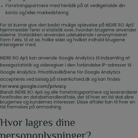
Forretningspartnere med henblik på at vedligeholde din
konto og/eller markedsføring.
For at kunne give den bedst mulige oplevelse på INDRE RO ApS’
hjemmesider fører vi statistik over, hvordan brugerne anvender
siderne. Statistikken anvendes udelukkende i anonymiseret
form f.eks. til at se, hvilke sider og hvilket indhold brugerne
interagerer med.
INDRE RO ApS kan anvende Google Analytics til indsamling af
besøgsstatistik og videregiver i den forbindelse IP-adresser til
Google Analytics. Privatlivsvilkårene for Google Analytics
accepteres ved besøg på steenkofoed.dk og kan findes
her:
www.google.com/privacy
Blandt INDRE RO ApS og alle forretningspartnere og leverandører
forefindes en databehandleraftale, der til hver en tid skal sikre
brugernes og kundernes interesser. Disse aftaler kan til hver en
tid fremvises på anmodning.
Hvor lagres dine
personoplysninger?