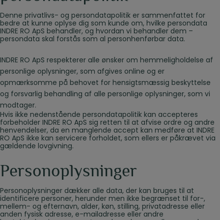
Denne privatlivs- og persondatapolitik er sammenfattet for
bedre at kunne oplyse dig som kunde om, hvilke persondata
INDRE RO ApS behandler, og hvordan vi behandler dem –
persondata skal forstås som al personhenførbar data.
INDRE RO ApS respekterer alle ønsker om hemmeligholdelse af
personlige oplysninger, som afgives online og er
opmærksomme på behovet for hensigtsmæssig beskyttelse
og forsvarlig behandling af alle personlige oplysninger, som vi
modtager.
Hvis ikke nedenstående persondatapolitik kan accepteres
forbeholder INDRE RO ApS sig retten til at afvise ordre og andre
henvendelser, da en manglende accept kan medføre at INDRE
RO ApS ikke kan servicere forholdet, som ellers er påkrævet via
gældende lovgivning.
Personoplysninger
Personoplysninger dækker alle data, der kan bruges til at
identificere personer, herunder men ikke begrænset til for-,
mellem- og efternavn, alder, køn, stilling, privatadresse eller
anden fysisk adresse, e-mailadresse eller andre