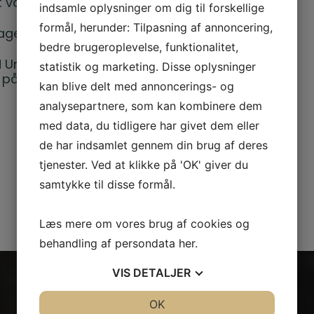
t vand.
indsamle oplysninger om dig til forskellige
formål, herunder: Tilpasning af annoncering,
agen.
bedre brugeroplevelse, funktionalitet,
niversel Selvhealing i tiden efter. Det er
statistik og marketing. Disse oplysninger
 på en gang, og du skal selv kunne følge
kan blive delt med annoncerings- og
analysepartnere, som kan kombinere dem
med data, du tidligere har givet dem eller
de har indsamlet gennem din brug af deres
tjenester. Ved at klikke på 'OK' giver du
samtykke til disse formål.
Næste indlæg
Læs mere om vores brug af cookies og
behandling af persondata
her
.
VIS
DETALJER
N
JA
NEJ
OK
JA
NEJ
a