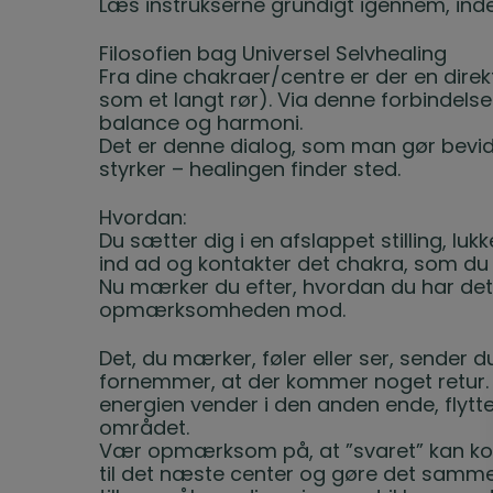
Læs instrukserne grundigt igennem, inde
Filosofien bag Universel Selvhealing
Fra dine chakraer/centre er der en direkt
som et langt rør). Via denne forbindels
balance og harmoni.
Det er denne dialog, som man gør bevid
styrker – healingen finder sted.
Hvordan:
Du sætter dig i en afslappet stilling, 
ind ad og kontakter det chakra, som du s
Nu mærker du efter, hvordan du har det
opmærksomheden mod.
Det, du mærker, føler eller ser, sender d
fornemmer, at der kommer noget retur. De
energien vender i den anden ende, fly
området.
Vær opmærksom på, at ”svaret” kan ko
til det næste center og gøre det samme.