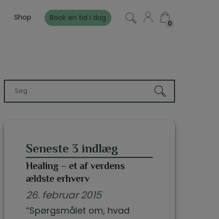
Shop
Book en tid i dag
0
0
Seneste 3 indlæg
Healing – et af verdens
ældste erhverv
26. februar 2015
“Spørgsmålet om, hvad