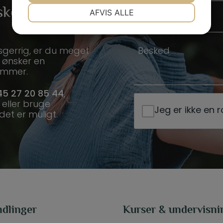
NØDVENDIGE
PRÆFERENCER
sker du et
v
AFVIS ALLE
E
n
JA
NEJ
JA
NEJ
-
*
m
MARKETING
STATISTIK
B
sgerrig, er du meget
a
e
u ønsker en
i
nummer.
s
l
k
5 27 20 85 44
,
*
e
eller bruge
Jeg er ikke en 
d
det er muligt.
*
dlinger
Kurser & undervisni