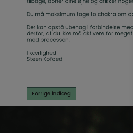
tilbage, åbner dine øjne og drikker noge
Du må maksimum tage to chakra om d
Der kan opstå ubehag i forbindelse med U
derfor, at du ikke må aktivere for meget
med processen.
I kærlighed
Steen Kofoed
Indlægsnavigation
Forrige indlæg